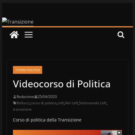
Salta
al
contenuto
TEORIA POLITICA
Videocorso di Politica
Redazione
25/04/2020
Bellucci
,
corso di politica
,
Left
,
Net Left
,
Settimanale Left
,
transizione
Corso di politica della Transizione