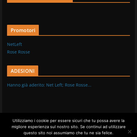
Promotori
NetLeft
Rose Rosse
ADESIONI
Hanno già aderito: Net Left; Rose Rosse...
Utilizziamo i cookie per essere sicuri che tu possa avere la
migliore esperienza sul nostro sito. Se continui ad utilizzare
Copyright © 2026
Transizione
. Tutti i diritti riservati.
questo sito noi assumiamo che tu ne sia felice.
Tema:
ColorMag
di ThemeGrill. Powered by
WordPress
.