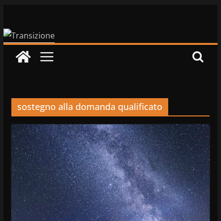
Salta
al
contenuto
sostegno alla domanda qualificato