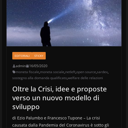
EDITORIALI
STICKY
admin
16/05/2020
moneta fiscale
,
moneta sociale
,
netleft
,
open source
,
sardex
,
sostegno alla domanda qualificato
,
welfare delle relazioni
Oltre la Crisi, idee e proposte
verso un nuovo modello di
sviluppo
di Ezio Palumbo e Francesco Tupone – La crisi
causata dalla Pandemia del Coronavirus è sotto gli